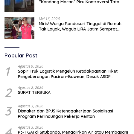
“Kandang Macan” Picu Kontroversi Tata
Kelola Aset
Mei 16, 2026
Miris! Warga Randusari Tinggal di Rumah
Tak Layak, Wagub LIRA Jatim Semprot
Pemkot Pasuruan Soal Silpa Rp95 Miliar
Popular Post
1
Agustus 9, 2026
Sopir Truk Logistik Mengeluh Ketidakpastian Tiket
Penyeberangan Paciran–Bawean, Desak ASDP
Terapkan Sistem Online
2
Agustus 2, 2026
SURAT TERBUKA
3
Agustus 3, 2026
Disnaker dan BPJS Ketenagakerjaan Sosialisasi
Program Perlindungan Pekerja Rentan
4
Agustus 3, 2026
P3-TGAI di Situbondo, Mengalirkan Air atau Membasahi