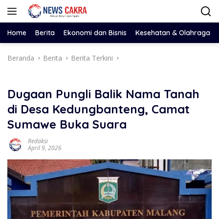
Langsung
ke
konten
Home
Berita
Ekonomi dan Bisnis
Kesehatan & Olahraga
Beranda
Berita
Berita Terkini
Dugaan Pungli Balik Nama Tanah
di Desa Kedungbanteng, Camat
Sumawe Buka Suara
Redaksi
April 9, 2026