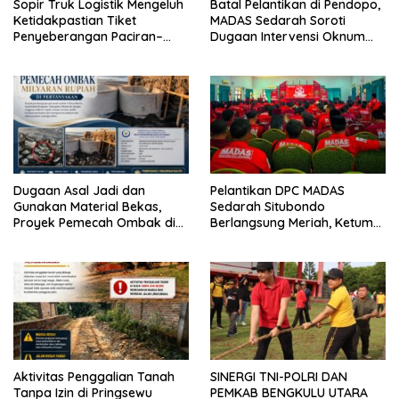
Sopir Truk Logistik Mengeluh
Batal Pelantikan di Pendopo,
Ketidakpastian Tiket
MADAS Sedarah Soroti
Penyeberangan Paciran–
Dugaan Intervensi Oknum
Bawean, Desak ASDP
DPRD Kabupaten
Terapkan Sistem Online
Probolinggo
Dugaan Asal Jadi dan
Pelantikan DPC MADAS
Gunakan Material Bekas,
Sedarah Situbondo
Proyek Pemecah Ombak di
Berlangsung Meriah, Ketum
BPAP Situbondo Menjadi
Jatim Tekankan Peran
Sorotan Publik
Organisasi untuk Membela
Masyarakat
Aktivitas Penggalian Tanah
SINERGI TNI-POLRI DAN
Tanpa Izin di Pringsewu
PEMKAB BENGKULU UTARA