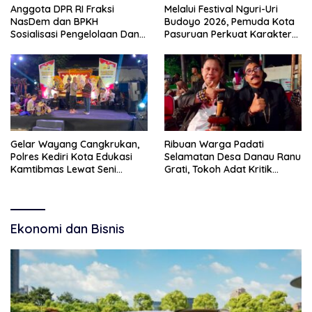
Anggota DPR RI Fraksi
Melalui Festival Nguri-Uri
NasDem dan BPKH
Budoyo 2026, Pemuda Kota
Sosialisasi Pengelolaan Dana
Pasuruan Perkuat Karakter
Haji Transparan
Kebudayaan dan Bebas
Narkoba
Gelar Wayang Cangkrukan,
Ribuan Warga Padati
Polres Kediri Kota Edukasi
Selamatan Desa Danau Ranu
Kamtibmas Lewat Seni
Grati, Tokoh Adat Kritik
Budaya
Manajemen Wisata Pemkab
Ekonomi dan Bisnis