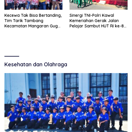
Kecewa Tak Bisa Bertanding,
Sinergi TNI-Polri Kawal
Tim Tarik Tambang
Kemeriahan Gerak Jalan
Kecamatan Mangaran Gugur
Pelajar Sambut HUT RI ke-81
Sebelum Bertarung di Lomba
di Krejengan
HUT RI
Kesehatan dan Olahraga