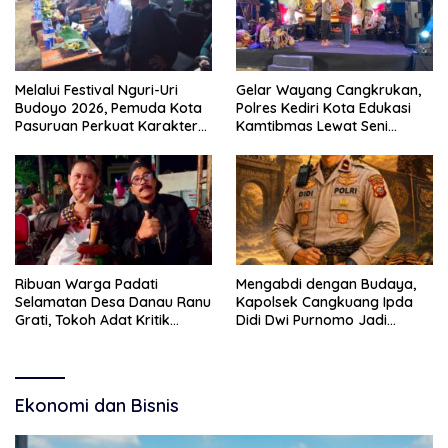
Melalui Festival Nguri-Uri
Gelar Wayang Cangkrukan,
Budoyo 2026, Pemuda Kota
Polres Kediri Kota Edukasi
Pasuruan Perkuat Karakter
Kamtibmas Lewat Seni
Kebudayaan dan Bebas
Budaya
Narkoba
Ribuan Warga Padati
Mengabdi dengan Budaya,
Selamatan Desa Danau Ranu
Kapolsek Cangkuang Ipda
Grati, Tokoh Adat Kritik
Didi Dwi Purnomo Jadi
Manajemen Wisata Pemkab
Inspirasi Masyarakat
Ekonomi dan Bisnis