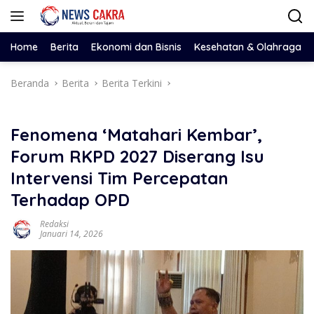
Langsung
ke
konten
Home
Berita
Ekonomi dan Bisnis
Kesehatan & Olahraga
Beranda
Berita
Berita Terkini
Fenomena ‘Matahari Kembar’,
Forum RKPD 2027 Diserang Isu
Intervensi Tim Percepatan
Terhadap OPD
Redaksi
Januari 14, 2026