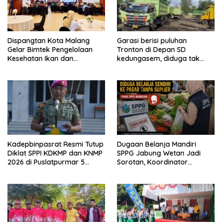
Dispangtan Kota Malang
Garasi berisi puluhan
Gelar Bimtek Pengelolaan
Tronton di Depan SD
Kesehatan Ikan dan
kedungasem, diduga tak
Lingkungan Budidaya
kantongi ijin dan resahkan
warga
Kadepbinpasrat Resmi Tutup
Dugaan Belanja Mandiri
Diklat SPPI KDKMP dan KNMP
SPPG Jabung Wetan Jadi
2026 di Puslatpurmar 5
Sorotan, Koordinator
Baluran
Kabupaten Sebut Sudah
Ditegur Sesuai SOP