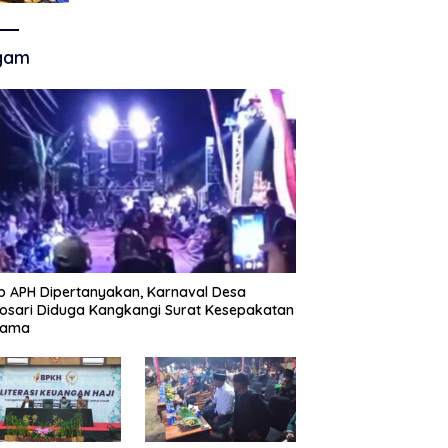
Akhir Super League, Persib
Bandung Menjamu Persijap Di
Stadion GBLA
gam
p APH Dipertanyakan, Karnaval Desa
sari Diduga Kangkangi Surat Kesepakatan
sama