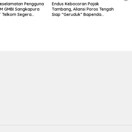
eselamatan Pengguna
Endus Kebocoran Pajak
SM GMBI Sangkapura
Tambang, Aliansi Poros Tengah
T Telkom Segera
Siap “Geruduk” Bapenda
 Tiang Nyaris Roboh di
Pasuruan
wahmulya