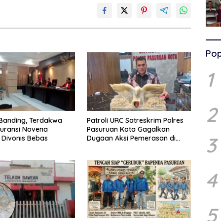
Pop
1
2
Banding, Terdakwa
Patroli URC Satreskrim Polres
uransi Novena
Pasuruan Kota Gagalkan
3
Divonis Bebas
Dugaan Aksi Pemerasan di
Wilayah Panggungrejo
4
5