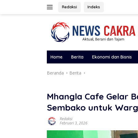
Langsung
Redaksi
Indeks
ke
konten
Home
Berita
Ekonomi dan Bisnis
Beranda
Berita
Mhangla Cafe Gelar Ba
Sembako untuk Warga
Redaksi
Februari 3, 2026