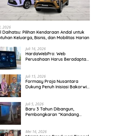
24, 2026
l Daihatsu: Pilihan Kendaraan Andal untuk
tuhan Keluarga, Bisnis, dan Mobilitas Harian
Juli 16, 2026
HardaWebPro: Web
Perusahaan Harus Beradaptasi
dengan MCP AI untuk
Tingkatkan Efektivitas
Operasional
Juli 15, 2026
Formasy Praja Nusantara
Dukung Penuh Inisiasi Bakorwil
Malang Wujudkan Koridor
Selatan 2045
Juli 5, 2026
Baru 3 Tahun Dibangun,
Pembongkaran “Kandang
Macan” Picu Kontroversi Tata
Kelola Aset
Mei 16, 2026