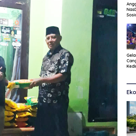
Angg
Nas
Sosi
Peng
Tra
Gel
Cang
Kedi
Kam
Seni
Eko