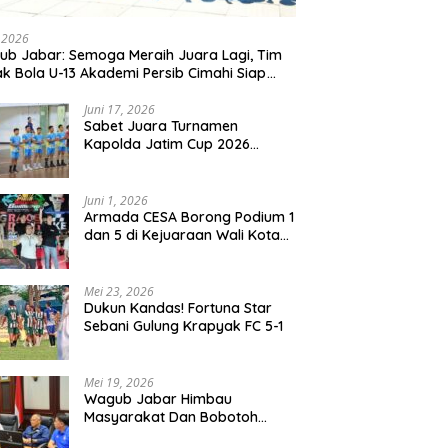
, 2026
b Jabar: Semoga Meraih Juara Lagi, Tim
k Bola U-13 Akademi Persib Cimahi Siap
ang di Gothia Cup 2026
Juni 17, 2026
Sabet Juara Turnamen
Kapolda Jatim Cup 2026
Rayon II, Tim Voli Polres
Probolinggo Tampil
Membanggakan
Juni 1, 2026
Armada CESA Borong Podium 1
dan 5 di Kejuaraan Wali Kota
Surabaya 2026
Mei 23, 2026
Dukun Kandas! Fortuna Star
Sebani Gulung Krapyak FC 5-1
Mei 19, 2026
Wagub Jabar Himbau
Masyarakat Dan Bobotoh
Jaga Kondusifitas Saat Laga