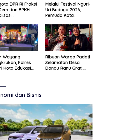
ota DPR RI Fraksi
Melalui Festival Nguri-
Dem dan BPKH
Uri Budoyo 2026,
alisasi
Pemuda Kota
elolaan Dana Haji
Pasuruan Perkuat
nsparan
Karakter Kebudayaan
dan Bebas Narkoba
ar Wayang
Ribuan Warga Padati
krukan, Polres
Selamatan Desa
ri Kota Edukasi
Danau Ranu Grati,
tibmas Lewat
Tokoh Adat Kritik
 Budaya
Manajemen Wisata
Pemkab
nomi dan Bisnis