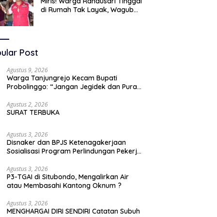
Miris! Warga Randusari Tinggal
di Rumah Tak Layak, Wagub
LIRA Jatim Semprot Pemkot
Pasuruan Soal Silpa Rp95 Miliar
ular Post
Agustus 9, 2026
Warga Tanjungrejo Kecam Bupati
Probolinggo: “Jangan Jegidek dan Pura-
pura Buta” Soal Jalan Desa Hancur
Dihajar Tambang
Agustus 2, 2026
SURAT TERBUKA
Agustus 3, 2026
Disnaker dan BPJS Ketenagakerjaan
Sosialisasi Program Perlindungan Pekerja
Rentan
Agustus 3, 2026
P3-TGAI di Situbondo, Mengalirkan Air
atau Membasahi Kantong Oknum ?
Agustus 3, 2026
MENGHARGAI DIRI SENDIRI Catatan Subuh