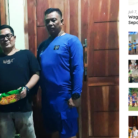
Juli 7
Wagu
Sepa
Tand