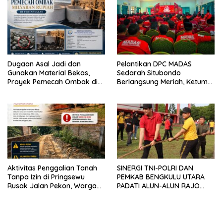
Dugaan Asal Jadi dan
Pelantikan DPC MADAS
Gunakan Material Bekas,
Sedarah Situbondo
Proyek Pemecah Ombak di
Berlangsung Meriah, Ketum
BPAP Situbondo Menjadi
Jatim Tekankan Peran
Sorotan Publik
Organisasi untuk Membela
Masyarakat
Aktivitas Penggalian Tanah
SINERGI TNI-POLRI DAN
Tanpa Izin di Pringsewu
PEMKAB BENGKULU UTARA
Rusak Jalan Pekon, Warga
PADATI ALUN-ALUN RAJO
Desak Aparat Bertindak
MALIN PADUKO, GELAR APEL
DAN LOMBA HUT RI KE-81