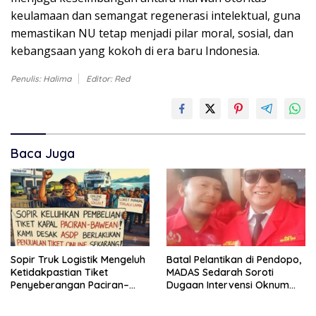
keulamaan dan semangat regenerasi intelektual, guna
memastikan NU tetap menjadi pilar moral, sosial, dan
kebangsaan yang kokoh di era baru Indonesia.
Penulis: Halima
Editor: Red
Baca Juga
Sopir Truk Logistik Mengeluh
Batal Pelantikan di Pendopo,
Ketidakpastian Tiket
MADAS Sedarah Soroti
Penyeberangan Paciran–
Dugaan Intervensi Oknum
Bawean, Desak ASDP
DPRD Kabupaten
Terapkan Sistem Online
Probolinggo