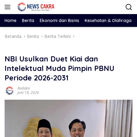
Langsung
ke
konten
Home
Berita
Ekonomi dan Bisnis
Kesehatan & Olahraga
Beranda
Berita
Berita Terkini
NBI Usulkan Duet Kiai dan
Intelektual Muda Pimpin PBNU
Periode 2026-2031
Redaksi
Juni 18, 2026