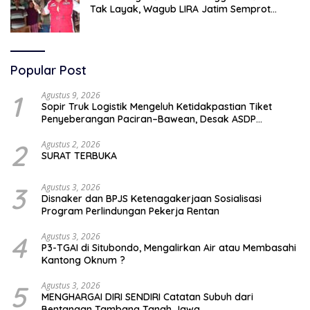
Tak Layak, Wagub LIRA Jatim Semprot
Pemkot Pasuruan Soal Silpa Rp95 Miliar
Popular Post
1
Agustus 9, 2026
Sopir Truk Logistik Mengeluh Ketidakpastian Tiket
Penyeberangan Paciran–Bawean, Desak ASDP
Terapkan Sistem Online
2
Agustus 2, 2026
SURAT TERBUKA
3
Agustus 3, 2026
Disnaker dan BPJS Ketenagakerjaan Sosialisasi
Program Perlindungan Pekerja Rentan
4
Agustus 3, 2026
P3-TGAI di Situbondo, Mengalirkan Air atau Membasahi
Kantong Oknum ?
5
Agustus 3, 2026
MENGHARGAI DIRI SENDIRI Catatan Subuh dari
Bentangan Tambang Tanah Jawa