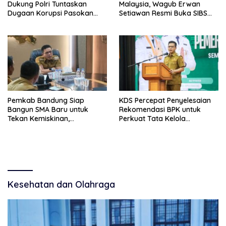
Dukung Polri Tuntaskan
Malaysia, Wagub Erwan
Dugaan Korupsi Pasokan
Setiawan Resmi Buka SIBS
Batu Bara Penyebab
2026 di Bandung
Blackout
Pemkab Bandung Siap
KDS Percepat Penyelesaian
Bangun SMA Baru untuk
Rekomendasi BPK untuk
Tekan Kemiskinan,
Perkuat Tata Kelola
Pernikahan Dini, dan Stunting
Pemerintahan
di Pangalengan
Kesehatan dan Olahraga