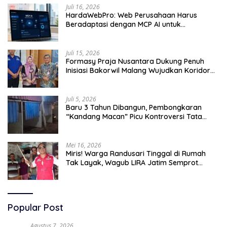
Juli 16, 2026
HardaWebPro: Web Perusahaan Harus
Beradaptasi dengan MCP AI untuk
Tingkatkan Efektivitas Operasional
Juli 15, 2026
Formasy Praja Nusantara Dukung Penuh
Inisiasi Bakorwil Malang Wujudkan Koridor
Selatan 2045
Juli 5, 2026
Baru 3 Tahun Dibangun, Pembongkaran
“Kandang Macan” Picu Kontroversi Tata
Kelola Aset
Mei 16, 2026
Miris! Warga Randusari Tinggal di Rumah
Tak Layak, Wagub LIRA Jatim Semprot
Pemkot Pasuruan Soal Silpa Rp95 Miliar
Popular Post
Agustus 7, 2026