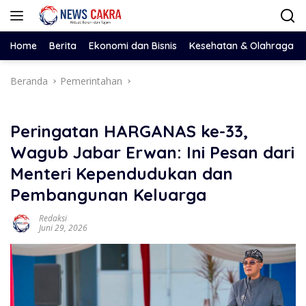
Langsung
ke
konten
Home
Berita
Ekonomi dan Bisnis
Kesehatan & Olahraga
Beranda
Pemerintahan
Peringatan HARGANAS ke-33,
Wagub Jabar Erwan: Ini Pesan dari
Menteri Kependudukan dan
Pembangunan Keluarga
Redaksi
Juni 29, 2026