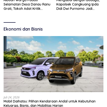
Ribuan Warga Padati
Mengabdi dengan Budaya,
Selamatan Desa Danau Ranu
Kapolsek Cangkuang Ipda
Grati, Tokoh Adat Kritik
Didi Dwi Purnomo Jadi
Manajemen Wisata Pemkab
Inspirasi Masyarakat
Ekonomi dan Bisnis
Juli 24, 2026
Mobil Daihatsu: Pilihan Kendaraan Andal untuk Kebutuhan
Keluarga, Bisnis, dan Mobilitas Harian