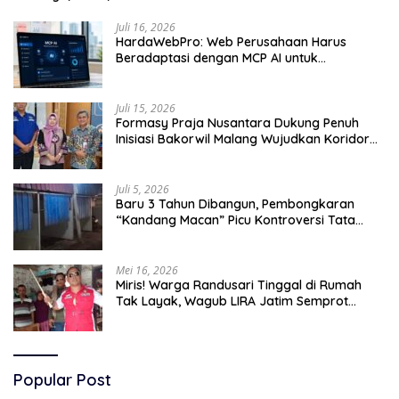
Juli 16, 2026
HardaWebPro: Web Perusahaan Harus
Beradaptasi dengan MCP AI untuk
Tingkatkan Efektivitas Operasional
Juli 15, 2026
Formasy Praja Nusantara Dukung Penuh
Inisiasi Bakorwil Malang Wujudkan Koridor
Selatan 2045
Juli 5, 2026
Baru 3 Tahun Dibangun, Pembongkaran
“Kandang Macan” Picu Kontroversi Tata
Kelola Aset
Mei 16, 2026
Miris! Warga Randusari Tinggal di Rumah
Tak Layak, Wagub LIRA Jatim Semprot
Pemkot Pasuruan Soal Silpa Rp95 Miliar
Popular Post