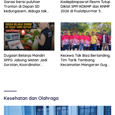
Garasi berisi puluhan
Kadepbinpasrat Resmi Tutup
Tronton di Depan SD
Diklat SPPI KDKMP dan KNMP
kedungasem, diduga tak
2026 di Puslatpurmar 5
kantongi ijin dan resahkan
Baluran
warga
Dugaan Belanja Mandiri
Kecewa Tak Bisa Bertanding,
SPPG Jabung Wetan Jadi
Tim Tarik Tambang
Sorotan, Koordinator
Kecamatan Mangaran Gugur
Kabupaten Sebut Sudah
Sebelum Bertarung di Lomba
Ditegur Sesuai SOP
HUT RI
Kesehatan dan Olahraga