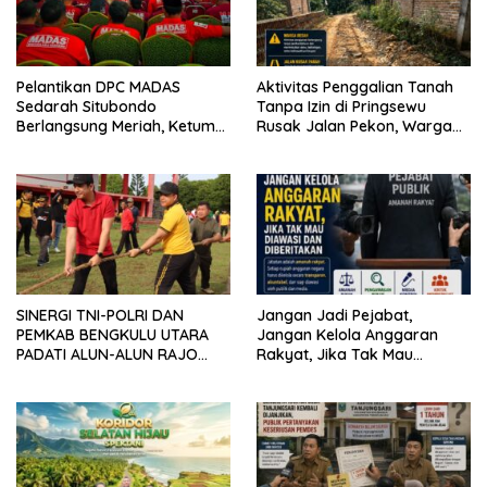
Pelantikan DPC MADAS
Aktivitas Penggalian Tanah
Sedarah Situbondo
Tanpa Izin di Pringsewu
Berlangsung Meriah, Ketum
Rusak Jalan Pekon, Warga
Jatim Tekankan Peran
Desak Aparat Bertindak
Organisasi untuk Membela
Masyarakat
SINERGI TNI-POLRI DAN
Jangan Jadi Pejabat,
PEMKAB BENGKULU UTARA
Jangan Kelola Anggaran
PADATI ALUN-ALUN RAJO
Rakyat, Jika Tak Mau
MALIN PADUKO, GELAR APEL
Diawasi dan Diberitakan
DAN LOMBA HUT RI KE-81