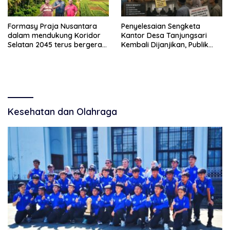
Formasy Praja Nusantara
Penyelesaian Sengketa
dalam mendukung Koridor
Kantor Desa Tanjungsari
Selatan 2045 terus bergerak
Kembali Dijanjikan, Publik
dan gandeng Yayasan
Pertanyakan Keseriusan
Mekar Mitra Indonesia
Pemdes
dengan SPEKTANI
Kesehatan dan Olahraga