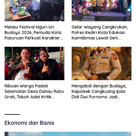
Melalui Festival Nguri-Uri
Gelar Wayang Cangkrukan,
Budoyo 2026, Pemuda Kota
Polres Kediri Kota Edukasi
Pasuruan Perkuat Karakter
Kamtibmas Lewat Seni
Kebudayaan dan Bebas
Budaya
Narkoba
Ribuan Warga Padati
Mengabdi dengan Budaya,
Selamatan Desa Danau Ranu
Kapolsek Cangkuang Ipda
Grati, Tokoh Adat Kritik
Didi Dwi Purnomo Jadi
Manajemen Wisata Pemkab
Inspirasi Masyarakat
Ekonomi dan Bisnis