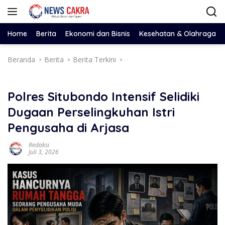
Langsung
ke
konten
Home
Berita
Ekonomi dan Bisnis
Kesehatan & Olahraga
Beranda
Berita
Berita Terkini
Polres Situbondo Intensif Selidiki
Dugaan Perselingkuhan Istri
Pengusaha di Arjasa
Redaksi
Juli 3, 2026