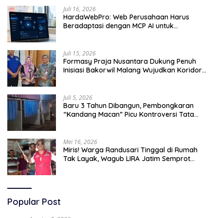
Juli 16, 2026
HardaWebPro: Web Perusahaan Harus
Beradaptasi dengan MCP AI untuk
Tingkatkan Efektivitas Operasional
Juli 15, 2026
Formasy Praja Nusantara Dukung Penuh
Inisiasi Bakorwil Malang Wujudkan Koridor
Selatan 2045
Juli 5, 2026
Baru 3 Tahun Dibangun, Pembongkaran
“Kandang Macan” Picu Kontroversi Tata
Kelola Aset
Mei 16, 2026
Miris! Warga Randusari Tinggal di Rumah
Tak Layak, Wagub LIRA Jatim Semprot
Pemkot Pasuruan Soal Silpa Rp95 Miliar
Popular Post