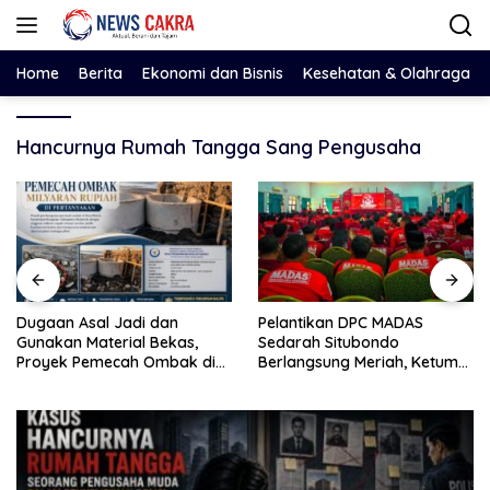
Langsung
ke
konten
Home
Berita
Ekonomi dan Bisnis
Kesehatan & Olahraga
Hancurnya Rumah Tangga Sang Pengusaha
Dugaan Asal Jadi dan
Pelantikan DPC MADAS
Gunakan Material Bekas,
Sedarah Situbondo
Proyek Pemecah Ombak di
Berlangsung Meriah, Ketum
BPAP Situbondo Menjadi
Jatim Tekankan Peran
Sorotan Publik
Organisasi untuk Membela
Masyarakat