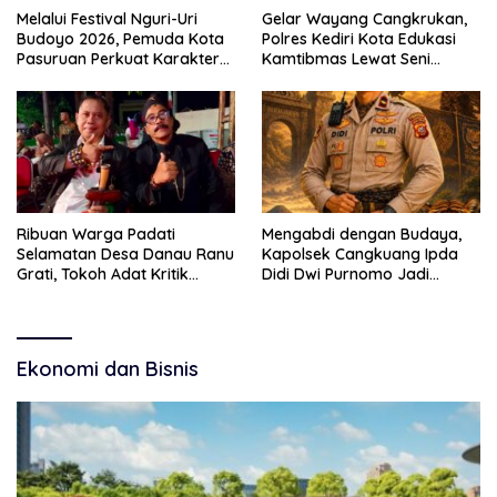
Melalui Festival Nguri-Uri
Gelar Wayang Cangkrukan,
Budoyo 2026, Pemuda Kota
Polres Kediri Kota Edukasi
Pasuruan Perkuat Karakter
Kamtibmas Lewat Seni
Kebudayaan dan Bebas
Budaya
Narkoba
Ribuan Warga Padati
Mengabdi dengan Budaya,
Selamatan Desa Danau Ranu
Kapolsek Cangkuang Ipda
Grati, Tokoh Adat Kritik
Didi Dwi Purnomo Jadi
Manajemen Wisata Pemkab
Inspirasi Masyarakat
Ekonomi dan Bisnis