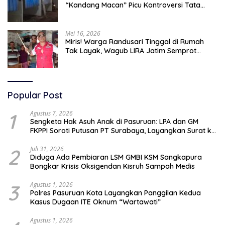
“Kandang Macan” Picu Kontroversi Tata
Kelola Aset
Mei 16, 2026
Miris! Warga Randusari Tinggal di Rumah
Tak Layak, Wagub LIRA Jatim Semprot
Pemkot Pasuruan Soal Silpa Rp95 Miliar
Popular Post
1
Agustus 7, 2026
Sengketa Hak Asuh Anak di Pasuruan: LPA dan GM
FKPPI Soroti Putusan PT Surabaya, Layangkan Surat ke
Mahkamah Agung
2
Juli 31, 2026
Diduga Ada Pembiaran LSM GMBI KSM Sangkapura
Bongkar Krisis Oksigendan Kisruh Sampah Medis
3
Agustus 1, 2026
Polres Pasuruan Kota Layangkan Panggilan Kedua
Kasus Dugaan ITE Oknum “Wartawati”
Agustus 1, 2026