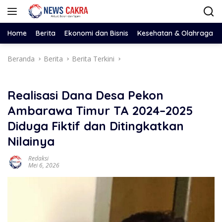
Langsung
ke
konten
Home
Berita
Ekonomi dan Bisnis
Kesehatan & Olahraga
Beranda
Berita
Berita Terkini
Realisasi Dana Desa Pekon
Ambarawa Timur TA 2024–2025
Diduga Fiktif dan Ditingkatkan
Nilainya
Redaksi
Mei 6, 2026