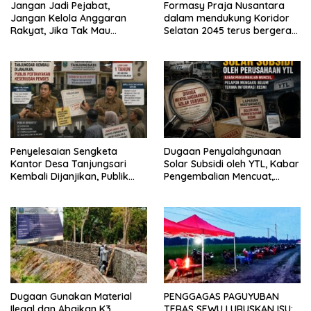
Jangan Jadi Pejabat,
Formasy Praja Nusantara
Jangan Kelola Anggaran
dalam mendukung Koridor
Rakyat, Jika Tak Mau
Selatan 2045 terus bergerak
Diawasi dan Diberitakan
dan gandeng Yayasan
Mekar Mitra Indonesia
dengan SPEKTANI
Penyelesaian Sengketa
Dugaan Penyalahgunaan
Kantor Desa Tanjungsari
Solar Subsidi oleh YTL, Kabar
Kembali Dijanjikan, Publik
Pengembalian Mencuat,
Pertanyakan Keseriusan
Pelapor Mengaku Belum
Pemdes
Terima Informasi Resmi
Dugaan Gunakan Material
PENGGAGAS PAGUYUBAN
Ilegal dan Abaikan K3,
TERAS SEWU LURUSKAN ISU: