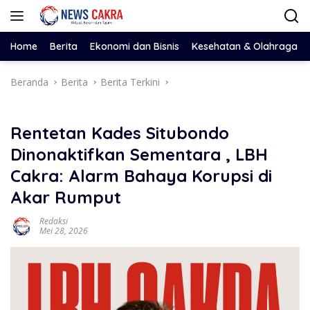
Langsung
ke
konten
Home
Berita
Ekonomi dan Bisnis
Kesehatan & Olahraga
Beranda
Berita
Berita Terkini
Rentetan Kades Situbondo
Dinonaktifkan Sementara , LBH
Cakra: Alarm Bahaya Korupsi di
Akar Rumput
Redaksi
Mei 28, 2026