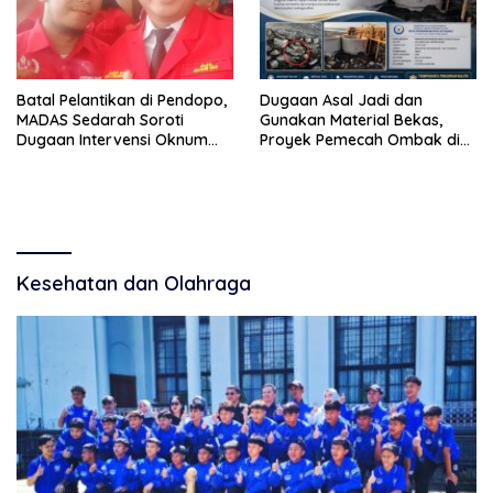
Batal Pelantikan di Pendopo,
Dugaan Asal Jadi dan
MADAS Sedarah Soroti
Gunakan Material Bekas,
Dugaan Intervensi Oknum
Proyek Pemecah Ombak di
DPRD Kabupaten
BPAP Situbondo Menjadi
Probolinggo
Sorotan Publik
Kesehatan dan Olahraga