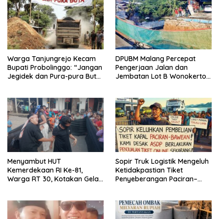
Warga Tanjungrejo Kecam
DPUBM Malang Percepat
Bupati Probolinggo: “Jangan
Pengerjaan Jalan dan
Jegidek dan Pura-pura Buta”
Jembatan Lot B Wonokerto–
Soal Jalan Desa Hancur
Balekambang
Dihajar Tambang
Menyambut HUT
Sopir Truk Logistik Mengeluh
Kemerdekaan RI Ke-81,
Ketidakpastian Tiket
Warga RT 30, Kotakan Gelar
Penyeberangan Paciran–
Berbagai Lomba
Bawean, Desak ASDP
Terapkan Sistem Online