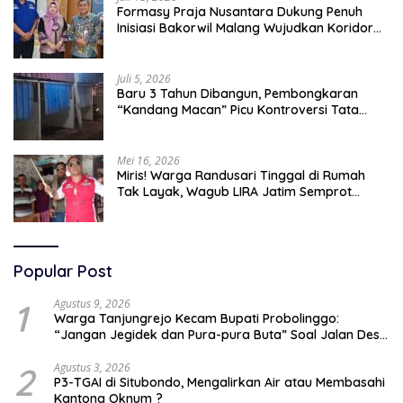
Formasy Praja Nusantara Dukung Penuh
Inisiasi Bakorwil Malang Wujudkan Koridor
Selatan 2045
Juli 5, 2026
Baru 3 Tahun Dibangun, Pembongkaran
“Kandang Macan” Picu Kontroversi Tata
Kelola Aset
Mei 16, 2026
Miris! Warga Randusari Tinggal di Rumah
Tak Layak, Wagub LIRA Jatim Semprot
Pemkot Pasuruan Soal Silpa Rp95 Miliar
Popular Post
1
Agustus 9, 2026
Warga Tanjungrejo Kecam Bupati Probolinggo:
“Jangan Jegidek dan Pura-pura Buta” Soal Jalan Desa
Hancur Dihajar Tambang
2
Agustus 3, 2026
P3-TGAI di Situbondo, Mengalirkan Air atau Membasahi
Kantong Oknum ?