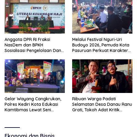
Anggota DPR RI Fraksi
Melalui Festival Nguri-Uri
NasDem dan BPKH
Budoyo 2026, Pemuda Kota
Sosialisasi Pengelolaan Dana
Pasuruan Perkuat Karakter
Haji Transparan
Kebudayaan dan Bebas
Narkoba
Gelar Wayang Cangkrukan,
Ribuan Warga Padati
Polres Kediri Kota Edukasi
Selamatan Desa Danau Ranu
Kamtibmas Lewat Seni
Grati, Tokoh Adat Kritik
Budaya
Manajemen Wisata Pemkab
Ekonomi dan Bisnis