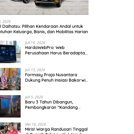
24, 2026
l Daihatsu: Pilihan Kendaraan Andal untuk
tuhan Keluarga, Bisnis, dan Mobilitas Harian
Juli 16, 2026
HardaWebPro: Web
Perusahaan Harus Beradaptasi
dengan MCP AI untuk
Tingkatkan Efektivitas
Operasional
Juli 15, 2026
Formasy Praja Nusantara
Dukung Penuh Inisiasi Bakorwil
Malang Wujudkan Koridor
Selatan 2045
Juli 5, 2026
Baru 3 Tahun Dibangun,
Pembongkaran “Kandang
Macan” Picu Kontroversi Tata
Kelola Aset
Mei 16, 2026
Miris! Warga Randusari Tinggal