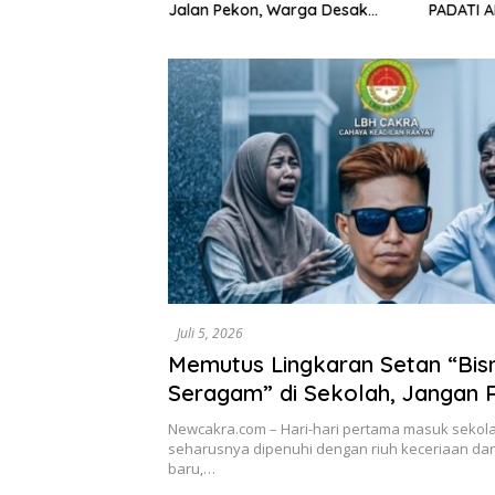
 Meriah, Ketum
Jalan Pekon, Warga Desak
PADATI 
kan Peran
Aparat Bertindak
PADUKO,
untuk Membela
LOMBA HU
Juli 5, 2026
Memutus Lingkaran Setan “Bisn
Seragam” di Sekolah, Jangan
Hak Belajar Siswa Baru
Newcakra.com – Hari-hari pertama masuk sekol
seharusnya dipenuhi dengan riuh keceriaan da
baru,…