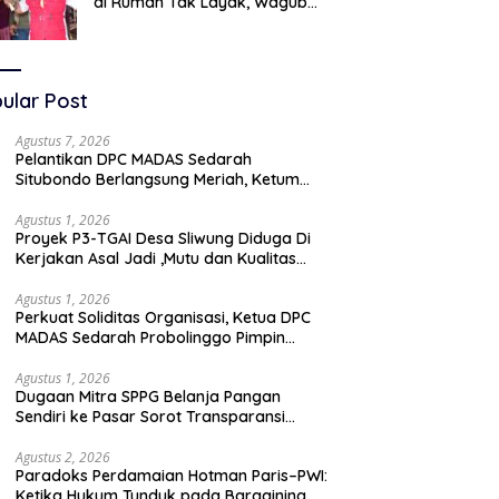
di Rumah Tak Layak, Wagub
LIRA Jatim Semprot Pemkot
Pasuruan Soal Silpa Rp95 Miliar
ular Post
Agustus 7, 2026
Pelantikan DPC MADAS Sedarah
Situbondo Berlangsung Meriah, Ketum
Jatim Tekankan Peran Organisasi untuk
Membela Masyarakat
Agustus 1, 2026
Proyek P3-TGAI Desa Sliwung Diduga Di
Kerjakan Asal Jadi ,Mutu dan Kualitas
Jadi Sorotan
Agustus 1, 2026
Perkuat Soliditas Organisasi, Ketua DPC
MADAS Sedarah Probolinggo Pimpin
Diskusi Bersama DPAC Wilayah Timur
Agustus 1, 2026
Dugaan Mitra SPPG Belanja Pangan
Sendiri ke Pasar Sorot Transparansi
Anggaran, Pihak Terkait Bungkam
Agustus 2, 2026
Paradoks Perdamaian Hotman Paris–PWI:
Ketika Hukum Tunduk pada Bargaining