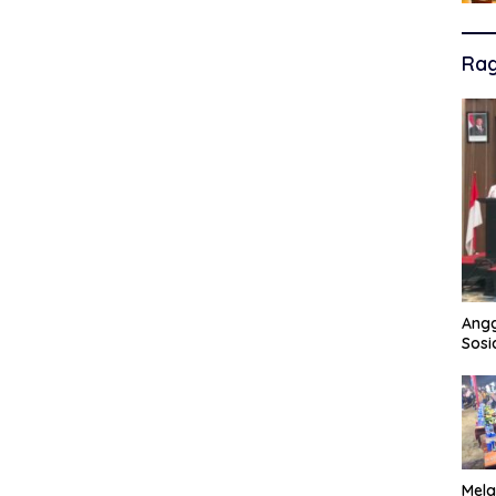
Ra
Angg
Sosi
Mela