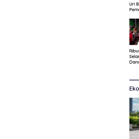
Uri 
Pem
Pasu
Kar
dan
Ribu
Sel
Dana
Toko
Man
Pem
Eko