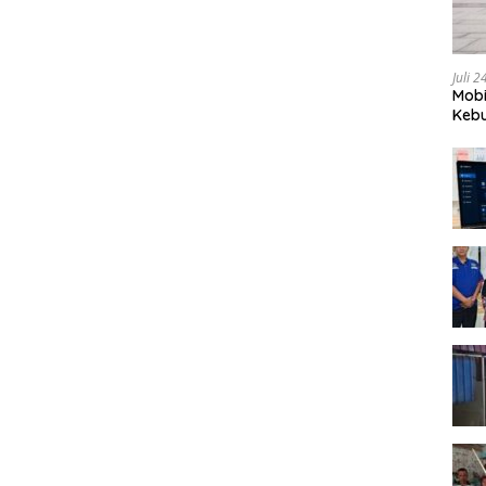
Juli 
Mobi
Kebu