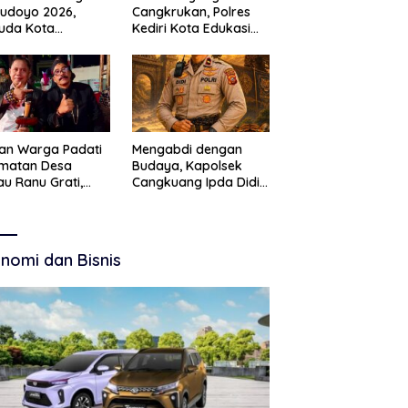
Budoyo 2026,
Cangkrukan, Polres
uda Kota
Kediri Kota Edukasi
ruan Perkuat
Kamtibmas Lewat
akter Kebudayaan
Seni Budaya
 Bebas Narkoba
an Warga Padati
Mengabdi dengan
amatan Desa
Budaya, Kapolsek
u Ranu Grati,
Cangkuang Ipda Didi
h Adat Kritik
Dwi Purnomo Jadi
ajemen Wisata
Inspirasi Masyarakat
kab
nomi dan Bisnis