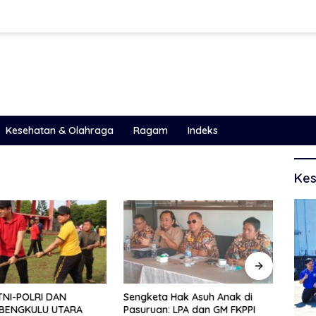
Kesehatan & Olahraga
Ragam
Indeks
Kes
TNI-POLRI DAN
Sengketa Hak Asuh Anak di
Janga
BENGKULU UTARA
Pasuruan: LPA dan GM FKPPI
Kelol