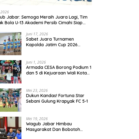
Mau Diawasi dan
Selatan 2045 terus bergerak
G
itakan
dan gandeng Yayasan Mekar
T
, 2026
Mitra Indonesia dengan
b Jabar: Semoga Meraih Juara Lagi, Tim
SPEKTANI
k Bola U-13 Akademi Persib Cimahi Siap
ang di Gothia Cup 2026
Juni 17, 2026
Sabet Juara Turnamen
Kapolda Jatim Cup 2026
Rayon II, Tim Voli Polres
Probolinggo Tampil
Membanggakan
Juni 1, 2026
Armada CESA Borong Podium 1
dan 5 di Kejuaraan Wali Kota
Surabaya 2026
Mei 23, 2026
Dukun Kandas! Fortuna Star
Sebani Gulung Krapyak FC 5-1
Mei 19, 2026
Wagub Jabar Himbau
Masyarakat Dan Bobotoh
Jaga Kondusifitas Saat Laga