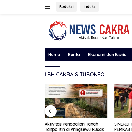
Langsung
Redaksi
Indeks
ke
konten
Home
Berita
Ekonomi dan Bisnis
LBH CAKRA SITUBONFO
DPC MADAS
Aktivitas Penggalian Tanah
SINERGI 
ubondo
Tanpa Izin di Pringsewu Rusak
PEMKAB 