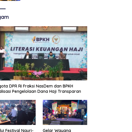
Akhir Super League, Persib
Bandung Menjamu Persijap Di
Stadion GBLA
gam
ota DPR RI Fraksi NasDem dan BPKH
alisasi Pengelolaan Dana Haji Transparan
lui Festival Nguri-
Gelar Wayang