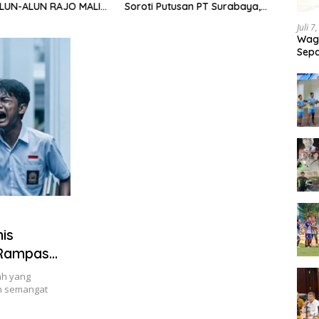
ALUN-ALUN RAJO MALIN
Soroti Putusan PT Surabaya,
Tak 
 GELAR APEL DAN
Layangkan Surat ke
Diber
Juli 7
T RI KE-81
Mahkamah Agung
Wagu
Sepa
Tand
is
 Rampas
ah yang
n semangat