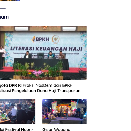
Akhir Super League, Persib
Bandung Menjamu Persijap Di
Stadion GBLA
gam
ota DPR RI Fraksi NasDem dan BPKH
alisasi Pengelolaan Dana Haji Transparan
lui Festival Nguri-
Gelar Wayang