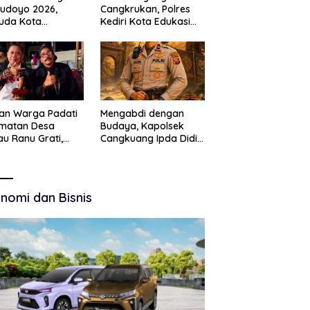
Budoyo 2026,
Cangkrukan, Polres
uda Kota
Kediri Kota Edukasi
ruan Perkuat
Kamtibmas Lewat
akter Kebudayaan
Seni Budaya
 Bebas Narkoba
an Warga Padati
Mengabdi dengan
amatan Desa
Budaya, Kapolsek
u Ranu Grati,
Cangkuang Ipda Didi
h Adat Kritik
Dwi Purnomo Jadi
ajemen Wisata
Inspirasi Masyarakat
kab
nomi dan Bisnis