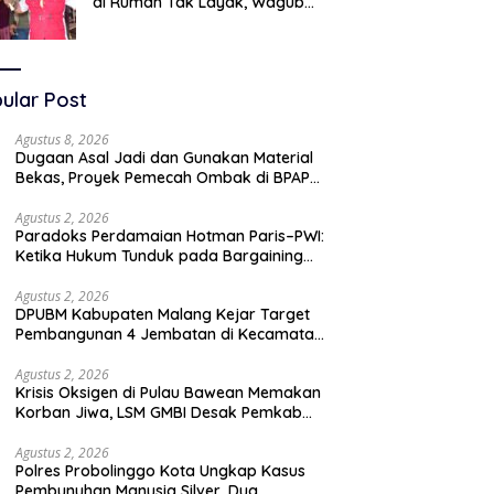
di Rumah Tak Layak, Wagub
LIRA Jatim Semprot Pemkot
Pasuruan Soal Silpa Rp95 Miliar
ular Post
Agustus 8, 2026
Dugaan Asal Jadi dan Gunakan Material
Bekas, Proyek Pemecah Ombak di BPAP
Situbondo Menjadi Sorotan Publik
Agustus 2, 2026
Paradoks Perdamaian Hotman Paris–PWI:
Ketika Hukum Tunduk pada Bargaining
Power dan Panggung Elit
Agustus 2, 2026
DPUBM Kabupaten Malang Kejar Target
Pembangunan 4 Jembatan di Kecamatan
Bantur
Agustus 2, 2026
Krisis Oksigen di Pulau Bawean Memakan
Korban Jiwa, LSM GMBI Desak Pemkab
Gresik Ambil Langkah Darurat
Agustus 2, 2026
Polres Probolinggo Kota Ungkap Kasus
Pembunuhan Manusia Silver, Dua