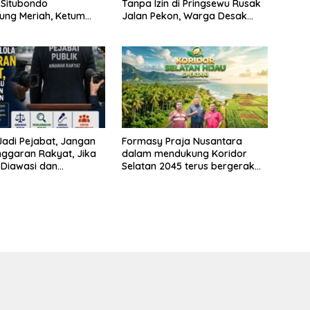
 Situbondo
Tanpa Izin di Pringsewu Rusak
ung Meriah, Ketum
Jalan Pekon, Warga Desak
kankan Peran
Aparat Bertindak
si untuk Membela
kat
adi Pejabat, Jangan
Formasy Praja Nusantara
nggaran Rakyat, Jika
dalam mendukung Koridor
Diawasi dan
Selatan 2045 terus bergerak
kan
dan gandeng Yayasan Mekar
Mitra Indonesia dengan
SPEKTANI