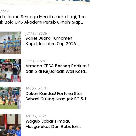
, 2026
b Jabar: Semoga Meraih Juara Lagi, Tim
k Bola U-13 Akademi Persib Cimahi Siap
ang di Gothia Cup 2026
Juni 17, 2026
Sabet Juara Turnamen
Kapolda Jatim Cup 2026
Rayon II, Tim Voli Polres
Probolinggo Tampil
Membanggakan
Juni 1, 2026
Armada CESA Borong Podium 1
dan 5 di Kejuaraan Wali Kota
Surabaya 2026
Mei 23, 2026
Dukun Kandas! Fortuna Star
Sebani Gulung Krapyak FC 5-1
Mei 19, 2026
Wagub Jabar Himbau
Masyarakat Dan Bobotoh
Jaga Kondusifitas Saat Laga