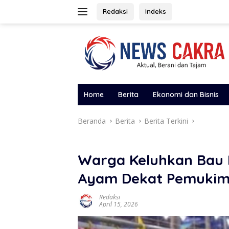
Langsung
Redaksi
Indeks
ke
konten
Home
Berita
Ekonomi dan Bisnis
Beranda
Berita
Berita Terkini
Warga Keluhkan Bau 
Ayam Dekat Pemuki
Redaksi
April 15, 2026