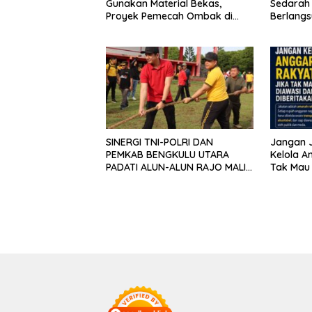
Gunakan Material Bekas,
Sedarah
Proyek Pemecah Ombak di
Berlangs
BPAP Situbondo Menjadi
Jatim Te
Sorotan Publik
Organisa
Masyara
SINERGI TNI-POLRI DAN
Jangan J
PEMKAB BENGKULU UTARA
Kelola A
PADATI ALUN-ALUN RAJO MALIN
Tak Mau 
PADUKO, GELAR APEL DAN
Diberita
LOMBA HUT RI KE-81