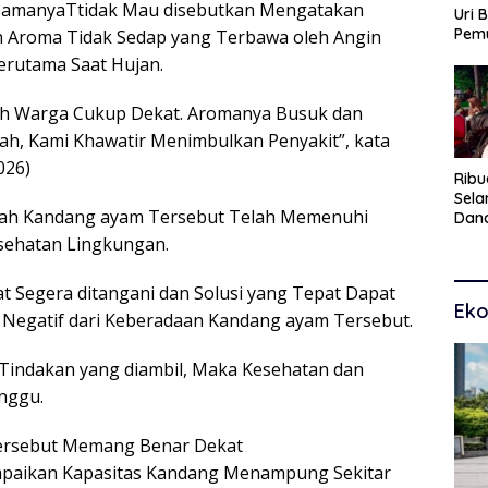
NamanyaTtidak Mau disebutkan Mengatakan
Uri 
Pem
n Aroma Tidak Sedap yang Terbawa oleh Angin
Pasu
erutama Saat Hujan.
Kar
dan
ah Warga Cukup Dekat. Aromanya Busuk dan
h, Kami Khawatir Menimbulkan Penyakit”, kata
026)
Ribu
Sel
h Kandang ayam Tersebut Telah Memenuhi
Dana
Toko
esehatan Lingkungan.
Man
Pem
t Segera ditangani dan Solusi yang Tepat Dapat
Eko
egatif dari Keberadaan Kandang ayam Tersebut.
 Tindakan yang diambil, Maka Kesehatan dan
nggu.
ersebut Memang Benar Dekat
paikan Kapasitas Kandang Menampung Sekitar