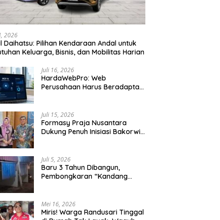
24, 2026
l Daihatsu: Pilihan Kendaraan Andal untuk
tuhan Keluarga, Bisnis, dan Mobilitas Harian
Juli 16, 2026
HardaWebPro: Web
Perusahaan Harus Beradaptasi
dengan MCP AI untuk
Tingkatkan Efektivitas
Operasional
Juli 15, 2026
Formasy Praja Nusantara
Dukung Penuh Inisiasi Bakorwil
Malang Wujudkan Koridor
Selatan 2045
Juli 5, 2026
Baru 3 Tahun Dibangun,
Pembongkaran “Kandang
Macan” Picu Kontroversi Tata
Kelola Aset
Mei 16, 2026
Miris! Warga Randusari Tinggal