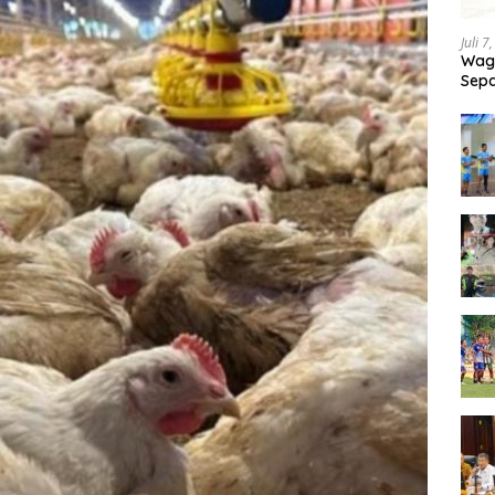
Juli 7
Wagu
Sepa
Tand