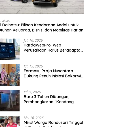
24, 2026
l Daihatsu: Pilihan Kendaraan Andal untuk
tuhan Keluarga, Bisnis, dan Mobilitas Harian
Juli 16, 2026
HardaWebPro: Web
Perusahaan Harus Beradaptasi
dengan MCP AI untuk
Tingkatkan Efektivitas
Operasional
Juli 15, 2026
Formasy Praja Nusantara
Dukung Penuh Inisiasi Bakorwil
Malang Wujudkan Koridor
Selatan 2045
Juli 5, 2026
Baru 3 Tahun Dibangun,
Pembongkaran “Kandang
Macan” Picu Kontroversi Tata
Kelola Aset
Mei 16, 2026
Miris! Warga Randusari Tinggal