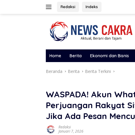
Langsung
Redaksi
Indeks
ke
konten
Home
Berita
Ekonomi dan Bisnis
Beranda
Berita
Berita Terkini
WASPADA! Akun What
Perjuangan Rakyat Si
Jika Ada Pesan Menc
Redaksi
Januari 7, 2026