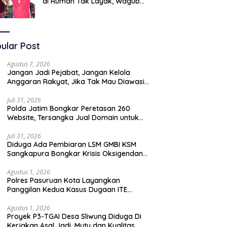
di Rumah Tak Layak, Wagub
LIRA Jatim Semprot Pemkot
Pasuruan Soal Silpa Rp95 Miliar
ular Post
Agustus 7, 2026
Jangan Jadi Pejabat, Jangan Kelola
Anggaran Rakyat, Jika Tak Mau Diawasi
dan Diberitakan
Juli 31, 2026
Polda Jatim Bongkar Peretasan 260
Website, Tersangka Jual Domain untuk
Promosi Judi Online
Juli 31, 2026
Diduga Ada Pembiaran LSM GMBI KSM
Sangkapura Bongkar Krisis Oksigendan
Kisruh Sampah Medis
Agustus 1, 2026
Polres Pasuruan Kota Layangkan
Panggilan Kedua Kasus Dugaan ITE
Oknum “Wartawati”
Agustus 1, 2026
Proyek P3-TGAI Desa Sliwung Diduga Di
Kerjakan Asal Jadi ,Mutu dan Kualitas