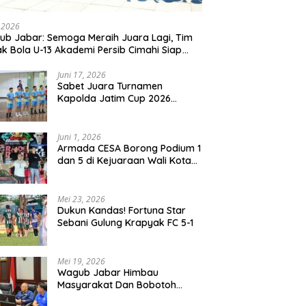
, 2026
b Jabar: Semoga Meraih Juara Lagi, Tim
k Bola U-13 Akademi Persib Cimahi Siap
ang di Gothia Cup 2026
Juni 17, 2026
Sabet Juara Turnamen
Kapolda Jatim Cup 2026
Rayon II, Tim Voli Polres
Probolinggo Tampil
Membanggakan
Juni 1, 2026
Armada CESA Borong Podium 1
dan 5 di Kejuaraan Wali Kota
Surabaya 2026
Mei 23, 2026
Dukun Kandas! Fortuna Star
Sebani Gulung Krapyak FC 5-1
Mei 19, 2026
Wagub Jabar Himbau
Masyarakat Dan Bobotoh
Jaga Kondusifitas Saat Laga