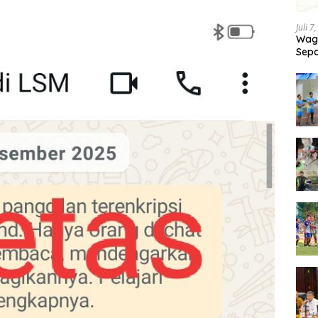
Juli 7
Wagu
Sepa
Tand