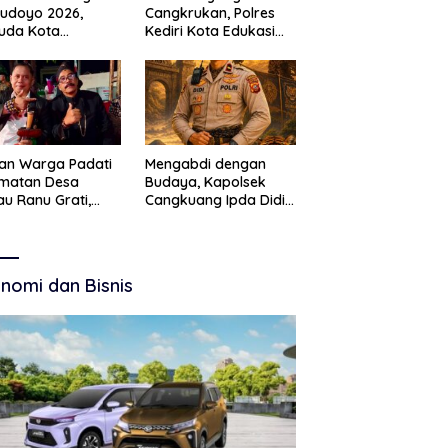
Budoyo 2026,
Cangkrukan, Polres
uda Kota
Kediri Kota Edukasi
ruan Perkuat
Kamtibmas Lewat
akter Kebudayaan
Seni Budaya
 Bebas Narkoba
an Warga Padati
Mengabdi dengan
amatan Desa
Budaya, Kapolsek
u Ranu Grati,
Cangkuang Ipda Didi
h Adat Kritik
Dwi Purnomo Jadi
ajemen Wisata
Inspirasi Masyarakat
kab
nomi dan Bisnis