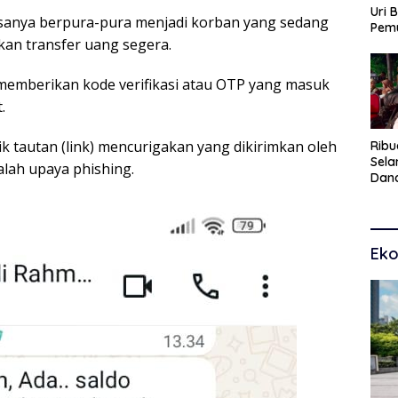
Uri 
sanya berpura-pura menjadi korban yang sedang
Pem
an transfer uang segera.
Pasu
Kar
dan
memberikan kode verifikasi atau OTP yang masuk
.
k tautan (link) mencurigakan yang dikirimkan oleh
Ribu
Sel
alah upaya phishing.
Dana
Toko
Man
Pem
Eko