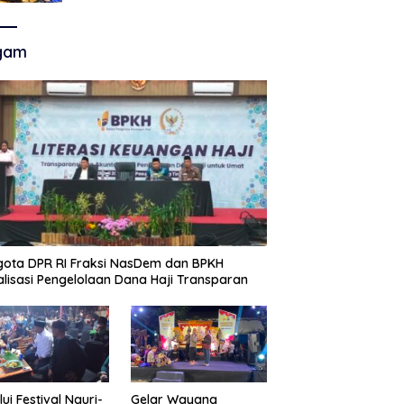
Akhir Super League, Persib
Bandung Menjamu Persijap Di
Stadion GBLA
gam
ota DPR RI Fraksi NasDem dan BPKH
alisasi Pengelolaan Dana Haji Transparan
lui Festival Nguri-
Gelar Wayang