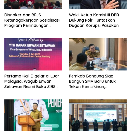
Disnaker dan BPJS
Wakil Ketua Komisi III DPR
Ketenagakerjaan Sosialisasi
Dukung Polri Tuntaskan
Program Perlindungan
Dugaan Korupsi Pasokan
Pekerja Rentan
Batu Bara Penyebab
Blackout
Pertama Kali Digelar di Luar
Pemkab Bandung Siap
Malaysia, Wagub Erwan
Bangun SMA Baru untuk
Setiawan Resmi Buka SIBS
Tekan Kemiskinan,
2026 di Bandung
Pernikahan Dini, dan Stunting
di Pangalengan