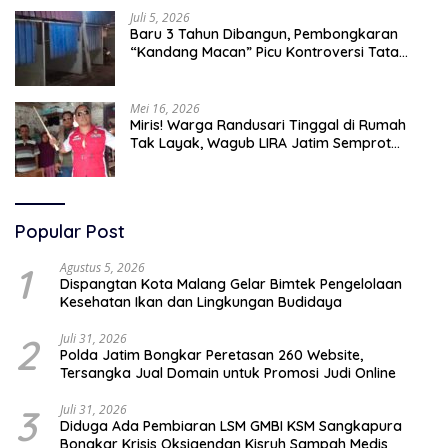
Juli 5, 2026
Baru 3 Tahun Dibangun, Pembongkaran
“Kandang Macan” Picu Kontroversi Tata
Kelola Aset
Mei 16, 2026
Miris! Warga Randusari Tinggal di Rumah
Tak Layak, Wagub LIRA Jatim Semprot
Pemkot Pasuruan Soal Silpa Rp95 Miliar
Popular Post
1
Agustus 5, 2026
Dispangtan Kota Malang Gelar Bimtek Pengelolaan
Kesehatan Ikan dan Lingkungan Budidaya
2
Juli 31, 2026
Polda Jatim Bongkar Peretasan 260 Website,
Tersangka Jual Domain untuk Promosi Judi Online
3
Juli 31, 2026
Diduga Ada Pembiaran LSM GMBI KSM Sangkapura
Bongkar Krisis Oksigendan Kisruh Sampah Medis