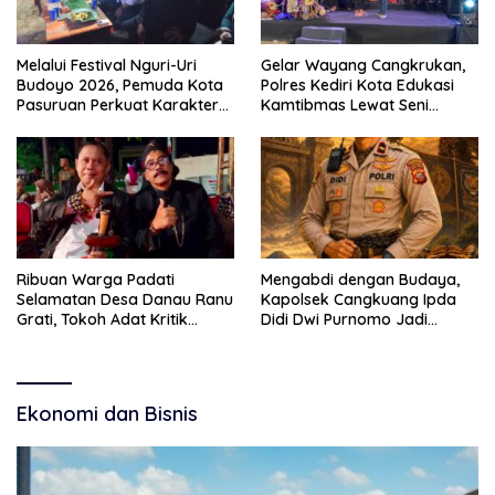
Melalui Festival Nguri-Uri
Gelar Wayang Cangkrukan,
Budoyo 2026, Pemuda Kota
Polres Kediri Kota Edukasi
Pasuruan Perkuat Karakter
Kamtibmas Lewat Seni
Kebudayaan dan Bebas
Budaya
Narkoba
Ribuan Warga Padati
Mengabdi dengan Budaya,
Selamatan Desa Danau Ranu
Kapolsek Cangkuang Ipda
Grati, Tokoh Adat Kritik
Didi Dwi Purnomo Jadi
Manajemen Wisata Pemkab
Inspirasi Masyarakat
Ekonomi dan Bisnis