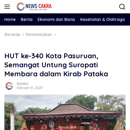
Langsung
ke
konten
Home
Berita
Ekonomi dan Bisnis
Kesehatan & Olahraga
Beranda
Pemerintahan
HUT ke-340 Kota Pasuruan,
Semangat Untung Suropati
Membara dalam Kirab Pataka
Redaksi
Februari 8, 2026