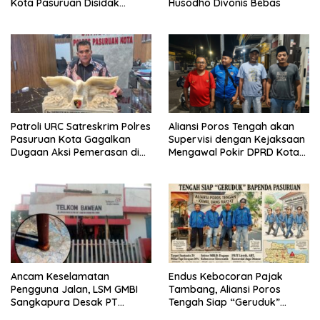
Kota Pasuruan Disidak
Husodho Divonis Bebas
Wagub LIRA Jatim
Patroli URC Satreskrim Polres
Aliansi Poros Tengah akan
Pasuruan Kota Gagalkan
Supervisi dengan Kejaksaan
Dugaan Aksi Pemerasan di
Mengawal Pokir DPRD Kota
Wilayah Panggungrejo
Pasuruan
Ancam Keselamatan
Endus Kebocoran Pajak
Pengguna Jalan, LSM GMBI
Tambang, Aliansi Poros
Sangkapura Desak PT
Tengah Siap “Geruduk”
Telkom Segera Perbaiki
Bapenda Pasuruan