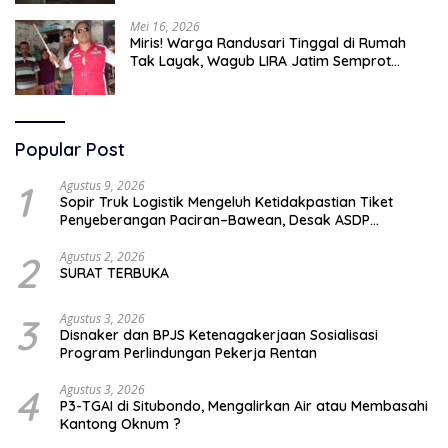
Mei 16, 2026
Miris! Warga Randusari Tinggal di Rumah
Tak Layak, Wagub LIRA Jatim Semprot
Pemkot Pasuruan Soal Silpa Rp95 Miliar
Popular Post
1
Agustus 9, 2026
Sopir Truk Logistik Mengeluh Ketidakpastian Tiket
Penyeberangan Paciran–Bawean, Desak ASDP
Terapkan Sistem Online
2
Agustus 2, 2026
SURAT TERBUKA
3
Agustus 3, 2026
Disnaker dan BPJS Ketenagakerjaan Sosialisasi
Program Perlindungan Pekerja Rentan
4
Agustus 3, 2026
P3-TGAI di Situbondo, Mengalirkan Air atau Membasahi
Kantong Oknum ?