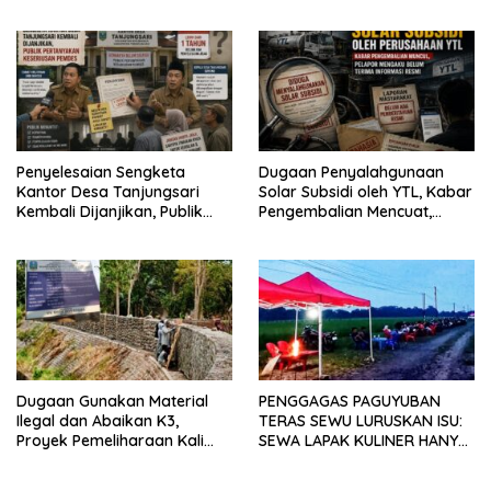
Diawasi dan Diberitakan
dan gandeng Yayasan
Mekar Mitra Indonesia
dengan SPEKTANI
Penyelesaian Sengketa
Dugaan Penyalahgunaan
Kantor Desa Tanjungsari
Solar Subsidi oleh YTL, Kabar
Kembali Dijanjikan, Publik
Pengembalian Mencuat,
Pertanyakan Keseriusan
Pelapor Mengaku Belum
Pemdes
Terima Informasi Resmi
Dugaan Gunakan Material
PENGGAGAS PAGUYUBAN
Ilegal dan Abaikan K3,
TERAS SEWU LURUSKAN ISU:
Proyek Pemeliharaan Kali
SEWA LAPAK KULINER HANYA
Lubawang Situbondo Senilai
RP 250.000 UNTUK 15 METER
Hampir 1 Miliar Disorot