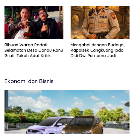
Kebudayaan dan Bebas
Budaya
Narkoba
Ribuan Warga Padati
Mengabdi dengan Budaya,
Selamatan Desa Danau Ranu
Kapolsek Cangkuang Ipda
Grati, Tokoh Adat Kritik
Didi Dwi Purnomo Jadi
Manajemen Wisata Pemkab
Inspirasi Masyarakat
Ekonomi dan Bisnis