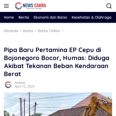
Langsung
ke
konten
Home
Berita
Ekonomi dan Bisnis
Kesehatan & Olahraga
Beranda
Berita
Berita Terkini
Pipa Baru Pertamina EP Cepu di
Bojonegoro Bocor, Humas: Diduga
Akibat Tekanan Beban Kendaraan
Berat
Redaksi
April 12, 2026