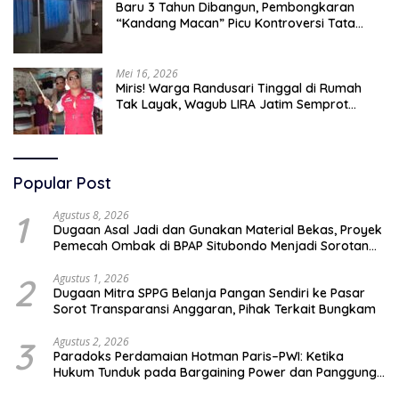
Baru 3 Tahun Dibangun, Pembongkaran
“Kandang Macan” Picu Kontroversi Tata
Kelola Aset
Mei 16, 2026
Miris! Warga Randusari Tinggal di Rumah
Tak Layak, Wagub LIRA Jatim Semprot
Pemkot Pasuruan Soal Silpa Rp95 Miliar
Popular Post
1
Agustus 8, 2026
Dugaan Asal Jadi dan Gunakan Material Bekas, Proyek
Pemecah Ombak di BPAP Situbondo Menjadi Sorotan
Publik
2
Agustus 1, 2026
Dugaan Mitra SPPG Belanja Pangan Sendiri ke Pasar
Sorot Transparansi Anggaran, Pihak Terkait Bungkam
3
Agustus 2, 2026
Paradoks Perdamaian Hotman Paris–PWI: Ketika
Hukum Tunduk pada Bargaining Power dan Panggung
Elit