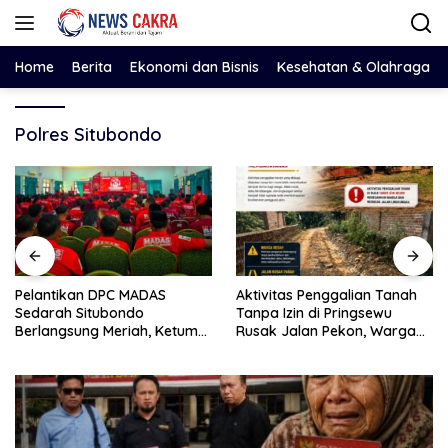
Langsung
ke
konten
Home
Berita
Ekonomi dan Bisnis
Kesehatan & Olahraga
Polres Situbondo
Pelantikan DPC MADAS
Aktivitas Penggalian Tanah
Sedarah Situbondo
Tanpa Izin di Pringsewu
Berlangsung Meriah, Ketum
Rusak Jalan Pekon, Warga
Jatim Tekankan Peran
Desak Aparat Bertindak
Organisasi untuk Membela
Masyarakat