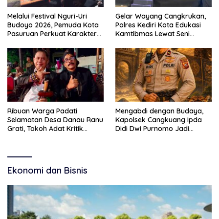
Melalui Festival Nguri-Uri
Gelar Wayang Cangkrukan,
Budoyo 2026, Pemuda Kota
Polres Kediri Kota Edukasi
Pasuruan Perkuat Karakter
Kamtibmas Lewat Seni
Kebudayaan dan Bebas
Budaya
Narkoba
Ribuan Warga Padati
Mengabdi dengan Budaya,
Selamatan Desa Danau Ranu
Kapolsek Cangkuang Ipda
Grati, Tokoh Adat Kritik
Didi Dwi Purnomo Jadi
Manajemen Wisata Pemkab
Inspirasi Masyarakat
Ekonomi dan Bisnis