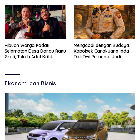
Kebudayaan dan Bebas
Budaya
Narkoba
Ribuan Warga Padati
Mengabdi dengan Budaya,
Selamatan Desa Danau Ranu
Kapolsek Cangkuang Ipda
Grati, Tokoh Adat Kritik
Didi Dwi Purnomo Jadi
Manajemen Wisata Pemkab
Inspirasi Masyarakat
Ekonomi dan Bisnis