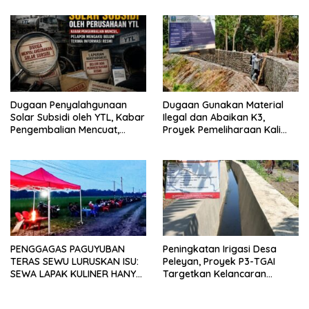
Mekar Mitra Indonesia
Pemdes
dengan SPEKTANI
Dugaan Penyalahgunaan
Dugaan Gunakan Material
Solar Subsidi oleh YTL, Kabar
Ilegal dan Abaikan K3,
Pengembalian Mencuat,
Proyek Pemeliharaan Kali
Pelapor Mengaku Belum
Lubawang Situbondo Senilai
Terima Informasi Resmi
Hampir 1 Miliar Disorot
Warga
PENGGAGAS PAGUYUBAN
Peningkatan Irigasi Desa
TERAS SEWU LURUSKAN ISU:
Peleyan, Proyek P3-TGAI
SEWA LAPAK KULINER HANYA
Targetkan Kelancaran
RP 250.000 UNTUK 15 METER
Pengairan Pertanian