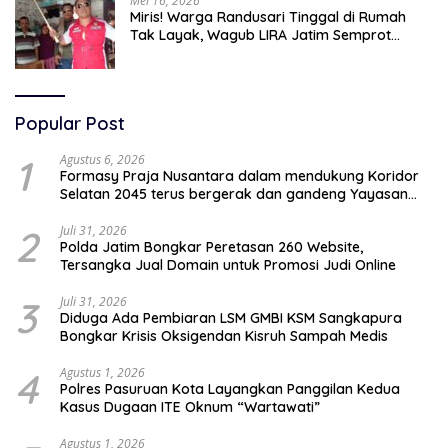
Mei 16, 2026
Miris! Warga Randusari Tinggal di Rumah
Tak Layak, Wagub LIRA Jatim Semprot
Pemkot Pasuruan Soal Silpa Rp95 Miliar
Popular Post
1
Agustus 6, 2026
Formasy Praja Nusantara dalam mendukung Koridor
Selatan 2045 terus bergerak dan gandeng Yayasan
Mekar Mitra Indonesia dengan SPEKTANI
2
Juli 31, 2026
Polda Jatim Bongkar Peretasan 260 Website,
Tersangka Jual Domain untuk Promosi Judi Online
3
Juli 31, 2026
Diduga Ada Pembiaran LSM GMBI KSM Sangkapura
Bongkar Krisis Oksigendan Kisruh Sampah Medis
4
Agustus 1, 2026
Polres Pasuruan Kota Layangkan Panggilan Kedua
Kasus Dugaan ITE Oknum “Wartawati”
Agustus 1, 2026