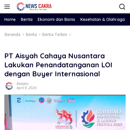
Langsung
ke
konten
Home
Berita
Ekonomi dan Bisnis
Kesehatan & Olahraga
Beranda
Berita
Berita Terkini
PT Aisyah Cahaya Nusantara
Lakukan Penandatanganan LOI
dengan Buyer Internasional
Redaksi
April 9, 2026