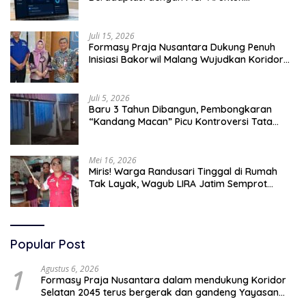
Tingkatkan Efektivitas Operasional
Juli 15, 2026
Formasy Praja Nusantara Dukung Penuh
Inisiasi Bakorwil Malang Wujudkan Koridor
Selatan 2045
Juli 5, 2026
Baru 3 Tahun Dibangun, Pembongkaran
“Kandang Macan” Picu Kontroversi Tata
Kelola Aset
Mei 16, 2026
Miris! Warga Randusari Tinggal di Rumah
Tak Layak, Wagub LIRA Jatim Semprot
Pemkot Pasuruan Soal Silpa Rp95 Miliar
Popular Post
1
Agustus 6, 2026
Formasy Praja Nusantara dalam mendukung Koridor
Selatan 2045 terus bergerak dan gandeng Yayasan
Mekar Mitra Indonesia dengan SPEKTANI