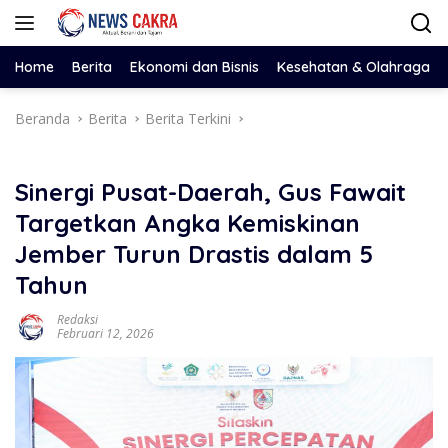
Langsung
ke
konten
Home
Berita
Ekonomi dan Bisnis
Kesehatan & Olahraga
Beranda
Berita
Berita Terkini
Sinergi Pusat-Daerah, Gus Fawait
Targetkan Angka Kemiskinan
Jember Turun Drastis dalam 5
Tahun
Redaksi
Februari 12, 2026