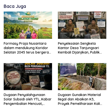
Baca Juga
Formasy Praja Nusantara
Penyelesaian Sengketa
dalam mendukung Koridor
Kantor Desa Tanjungsari
Selatan 2045 terus bergerak
Kembali Dijanjikan, Publik
dan gandeng Yayasan
Pertanyakan Keseriusan
Mekar Mitra Indonesia
Pemdes
dengan SPEKTANI
Dugaan Penyalahgunaan
Dugaan Gunakan Material
Solar Subsidi oleh YTL, Kabar
Ilegal dan Abaikan K3,
Pengembalian Mencuat,
Proyek Pemeliharaan Kali
Pelapor Mengaku Belum
Lubawang Situbondo Senilai