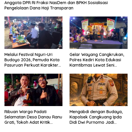
Anggota DPR RI Fraksi NasDem dan BPKH Sosialisasi
Pengelolaan Dana Haji Transparan
Melalui Festival Nguri-Uri
Gelar Wayang Cangkrukan,
Budoyo 2026, Pemuda Kota
Polres Kediri Kota Edukasi
Pasuruan Perkuat Karakter
Kamtibmas Lewat Seni
Kebudayaan dan Bebas
Budaya
Narkoba
Ribuan Warga Padati
Mengabdi dengan Budaya,
Selamatan Desa Danau Ranu
Kapolsek Cangkuang Ipda
Grati, Tokoh Adat Kritik
Didi Dwi Purnomo Jadi
Manajemen Wisata Pemkab
Inspirasi Masyarakat