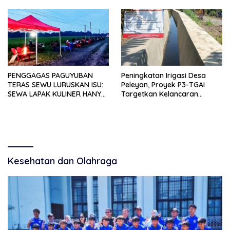
Terima Informasi Resmi
Hampir 1 Miliar Disorot
Warga
PENGGAGAS PAGUYUBAN
Peningkatan Irigasi Desa
TERAS SEWU LURUSKAN ISU:
Peleyan, Proyek P3-TGAI
SEWA LAPAK KULINER HANYA
Targetkan Kelancaran
RP 250.000 UNTUK 15 METER
Pengairan Pertanian
Kesehatan dan Olahraga