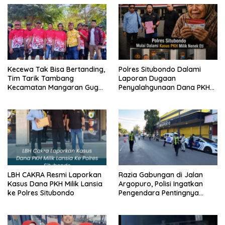
Kecewa Tak Bisa Bertanding,
Polres Situbondo Dalami
Tim Tarik Tambang
Laporan Dugaan
Kecamatan Mangaran Gugur
Penyalahgunaan Dana PKH
Sebelum Bertarung di Lomba
Milik Nenek Eti
HUT RI
LBH CAKRA Resmi Laporkan
Razia Gabungan di Jalan
Kasus Dana PKH Milik Lansia
Argopuro, Polisi Ingatkan
ke Polres Situbondo
Pengendara Pentingnya
Keselamatan