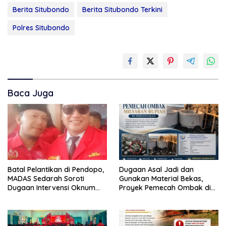
Berita Situbondo
Berita Situbondo Terkini
Polres Situbondo
Baca Juga
Batal Pelantikan di Pendopo,
Dugaan Asal Jadi dan
MADAS Sedarah Soroti
Gunakan Material Bekas,
Dugaan Intervensi Oknum
Proyek Pemecah Ombak di
DPRD Kabupaten
BPAP Situbondo Menjadi
Probolinggo
Sorotan Publik