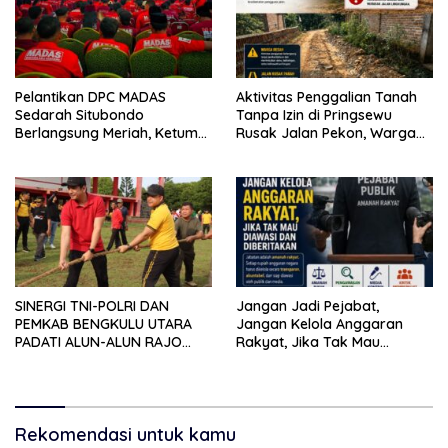
Pelantikan DPC MADAS
Aktivitas Penggalian Tanah
Sedarah Situbondo
Tanpa Izin di Pringsewu
Berlangsung Meriah, Ketum
Rusak Jalan Pekon, Warga
Jatim Tekankan Peran
Desak Aparat Bertindak
Organisasi untuk Membela
Masyarakat
SINERGI TNI-POLRI DAN
Jangan Jadi Pejabat,
PEMKAB BENGKULU UTARA
Jangan Kelola Anggaran
PADATI ALUN-ALUN RAJO
Rakyat, Jika Tak Mau
MALIN PADUKO, GELAR APEL
Diawasi dan Diberitakan
DAN LOMBA HUT RI KE-81
Rekomendasi untuk kamu