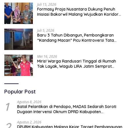
Juli 15, 2026
Formasy Praja Nusantara Dukung Penuh
Inisiasi Bakorwil Malang Wujudkan Koridor
Selatan 2045
Juli 5, 2026
Baru 3 Tahun Dibangun, Pembongkaran
“Kandang Macan” Picu Kontroversi Tata
Kelola Aset
Mei 16, 2026
Miris! Warga Randusari Tinggal di Rumah
Tak Layak, Wagub LIRA Jatim Semprot
Pemkot Pasuruan Soal Silpa Rp95 Miliar
Popular Post
1
Agustus 8, 2026
Batal Pelantikan di Pendopo, MADAS Sedarah Soroti
Dugaan Intervensi Oknum DPRD Kabupaten
Probolinggo
2
Agustus 2, 2026
DPUBM Kabupaten Malang Kejar Target Pembangunan