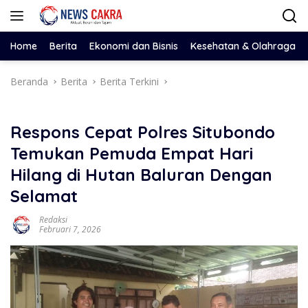
Langsung
ke
konten
Home
Berita
Ekonomi dan Bisnis
Kesehatan & Olahraga
Beranda
Berita
Berita Terkini
Respons Cepat Polres Situbondo
Temukan Pemuda Empat Hari
Hilang di Hutan Baluran Dengan
Selamat
Redaksi
Februari 7, 2026