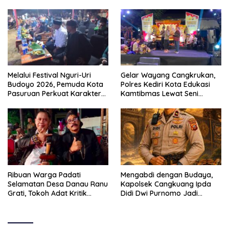
Melalui Festival Nguri-Uri
Gelar Wayang Cangkrukan,
Budoyo 2026, Pemuda Kota
Polres Kediri Kota Edukasi
Pasuruan Perkuat Karakter
Kamtibmas Lewat Seni
Kebudayaan dan Bebas
Budaya
Narkoba
Ribuan Warga Padati
Mengabdi dengan Budaya,
Selamatan Desa Danau Ranu
Kapolsek Cangkuang Ipda
Grati, Tokoh Adat Kritik
Didi Dwi Purnomo Jadi
Manajemen Wisata Pemkab
Inspirasi Masyarakat