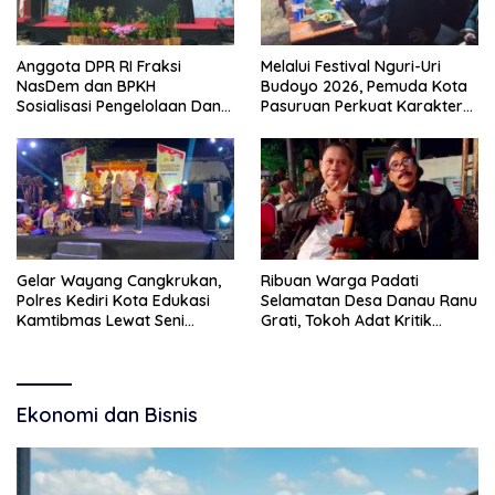
Anggota DPR RI Fraksi
Melalui Festival Nguri-Uri
NasDem dan BPKH
Budoyo 2026, Pemuda Kota
Sosialisasi Pengelolaan Dana
Pasuruan Perkuat Karakter
Haji Transparan
Kebudayaan dan Bebas
Narkoba
Gelar Wayang Cangkrukan,
Ribuan Warga Padati
Polres Kediri Kota Edukasi
Selamatan Desa Danau Ranu
Kamtibmas Lewat Seni
Grati, Tokoh Adat Kritik
Budaya
Manajemen Wisata Pemkab
Ekonomi dan Bisnis