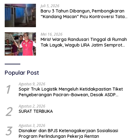
Juli 5, 2026
Baru 3 Tahun Dibangun, Pembongkaran
“Kandang Macan” Picu Kontroversi Tata
Kelola Aset
Mei 16, 2026
Miris! Warga Randusari Tinggal di Rumah
Tak Layak, Wagub LIRA Jatim Semprot
Pemkot Pasuruan Soal Silpa Rp95 Miliar
Popular Post
1
Agustus 9, 2026
Sopir Truk Logistik Mengeluh Ketidakpastian Tiket
Penyeberangan Paciran–Bawean, Desak ASDP
Terapkan Sistem Online
2
Agustus 2, 2026
SURAT TERBUKA
3
Agustus 3, 2026
Disnaker dan BPJS Ketenagakerjaan Sosialisasi
Program Perlindungan Pekerja Rentan