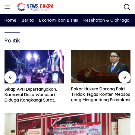
Langsung
ke
konten
Home
Berita
Ekonomi dan Bisnis
Kesehatan & Olahraga
Politik
Pakar Hukum Dorong Polri
Sikap APH Dipertanyakan,
Tindak Tegas Konten Medsos
Karnaval Desa Wonosari
yang Mengandung Provokasi
Diduga Kangkangi Surat
Kesepakatan Bersama