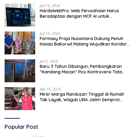
Juli 16, 2026
HardaWebPro: Web Perusahaan Harus
Beradaptasi dengan MCP AI untuk
Tingkatkan Efektivitas Operasional
Juli 15, 2026
Formasy Praja Nusantara Dukung Penuh
Inisiasi Bakorwil Malang Wujudkan Koridor
Selatan 2045
Juli 5, 2026
Baru 3 Tahun Dibangun, Pembongkaran
“Kandang Macan” Picu Kontroversi Tata
Kelola Aset
Mei 16, 2026
Miris! Warga Randusari Tinggal di Rumah
Tak Layak, Wagub LIRA Jatim Semprot
Pemkot Pasuruan Soal Silpa Rp95 Miliar
Popular Post