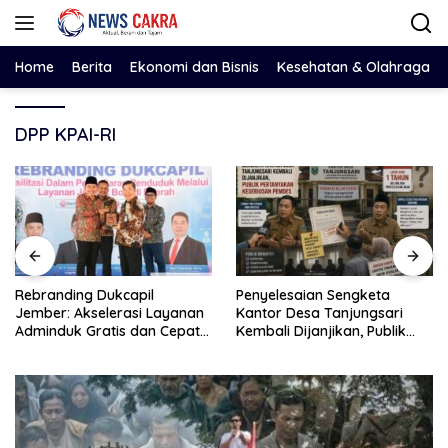
Langsung
ke
konten
Home
Berita
Ekonomi dan Bisnis
Kesehatan & Olahraga
DPP KPAI-RI
Rebranding Dukcapil
Penyelesaian Sengketa
Jember: Akselerasi Layanan
Kantor Desa Tanjungsari
Adminduk Gratis dan Cepat
Kembali Dijanjikan, Publik
Hingga Tingkat Desa
Pertanyakan Keseriusan
Pemdes