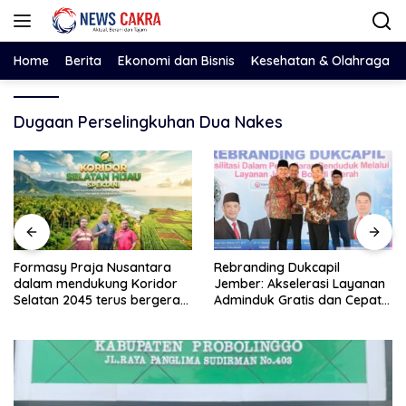
Langsung
ke
konten
Home
Berita
Ekonomi dan Bisnis
Kesehatan & Olahraga
Dugaan Perselingkuhan Dua Nakes
Formasy Praja Nusantara
Rebranding Dukcapil
dalam mendukung Koridor
Jember: Akselerasi Layanan
Selatan 2045 terus bergerak
Adminduk Gratis dan Cepat
dan gandeng Yayasan
Hingga Tingkat Desa
Mekar Mitra Indonesia
dengan SPEKTANI