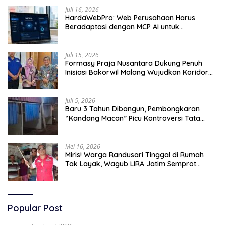
Juli 16, 2026
HardaWebPro: Web Perusahaan Harus
Beradaptasi dengan MCP AI untuk
Tingkatkan Efektivitas Operasional
Juli 15, 2026
Formasy Praja Nusantara Dukung Penuh
Inisiasi Bakorwil Malang Wujudkan Koridor
Selatan 2045
Juli 5, 2026
Baru 3 Tahun Dibangun, Pembongkaran
“Kandang Macan” Picu Kontroversi Tata
Kelola Aset
Mei 16, 2026
Miris! Warga Randusari Tinggal di Rumah
Tak Layak, Wagub LIRA Jatim Semprot
Pemkot Pasuruan Soal Silpa Rp95 Miliar
Popular Post